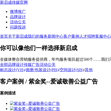
新启成传媒官网
微博推广
品牌设计
活动公关
问题投诉
首页
关于新启成
我们的服务
新闻中心
客户案例
人才招聘
客服中心
你可以像他们一样选择新启成
全媒体整合营销服务提供商，年均服务项目超过500个……我们
全部
品牌设计
传媒广告
活动公关
标志设计(VIS)
/
画册/包装设计(PIS)
/
空间设计(SIS)
/
其他
客户案例 /
紫金奖--爱诚敬善公益广告
案例描述