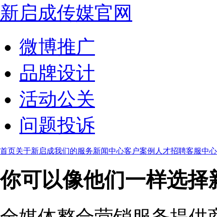
新启成传媒官网
微博推广
品牌设计
活动公关
问题投诉
首页
关于新启成
我们的服务
新闻中心
客户案例
人才招聘
客服中心
你可以像他们一样选择
全媒体整合营销服务提供商