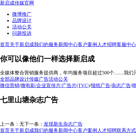
新启成传媒官网
微博推广
品牌设计
活动公关
问题投诉
首页
关于新启成
我们的服务
新闻中心
客户案例
人才招聘
客服中心
你可以像他们一样选择新启成
全媒体整合营销服务提供商，年均服务项目超过500个……我们
全部
品牌设计
传媒广告
活动公关
微信营销
/
微电影/企业宣传片/广告片(TVC)
/
报纸广告
/
杂志广告
/
七里山塘杂志广告
上一条：无
下一条：
发现新生杂志广告
首页
关于新启成
我们的服务
新闻中心
客户案例
人才招聘
联系方式