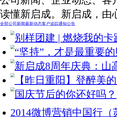
读懂新启成。新启成，由
全部
公司新闻
最新动态
客户追踪
通知公告
2014微博营销中国行