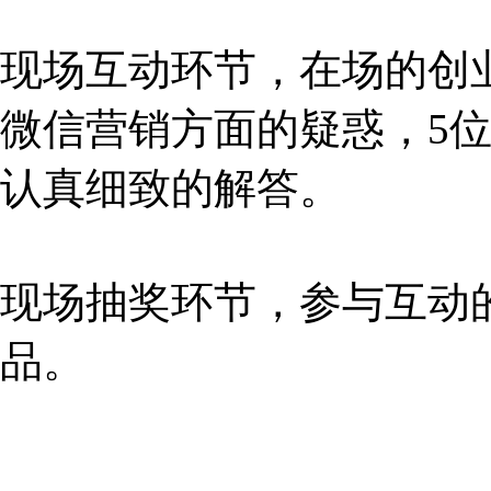
现场互动环节，在场的创
微信营销方面的疑惑，5
认真细致的解答。
现场抽奖环节，参与互动
品。