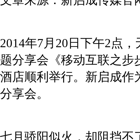
2014年7月20日下午2
题分享会《移动互联之步
酒店顺利举行。新启成作
分享会。
七月骄阳似火，却阻挡不